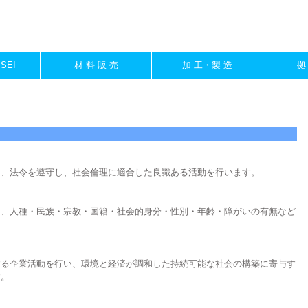
ISEI
材 料 販 売
加 工・製 造
拠
、法令を遵守し、社会倫理に適合した良識ある活動を行います。
、人種・民族・宗教・国籍・社会的身分・性別・年齢・障がいの有無など
る企業活動を行い、環境と経済が調和した持続可能な社会の構築に寄与す
す。