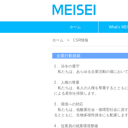
ホーム
What’s ME
ホーム
> CSR情報
企業行動規範
1． 法令の遵守
私たちは、あらゆる企業活動の場において
2． 人権の尊重
私たちは、各人の人権を尊重するとともに
による差別を排除します。
3． 環境への対応
私たちは、低酸素社会・循環型社会に資す
るとともに、生物多様性保全にも配慮しま
4． 従業員の就業環境整備