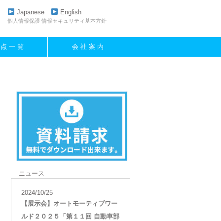
Japanese
English
個人情報保護
情報セキュリティ基本方針
 点 一 覧
会 社 案 内
ニュース
2024/10/25
【展示会】オートモーティブワー
ルド２０２５「第１１回 自動車部