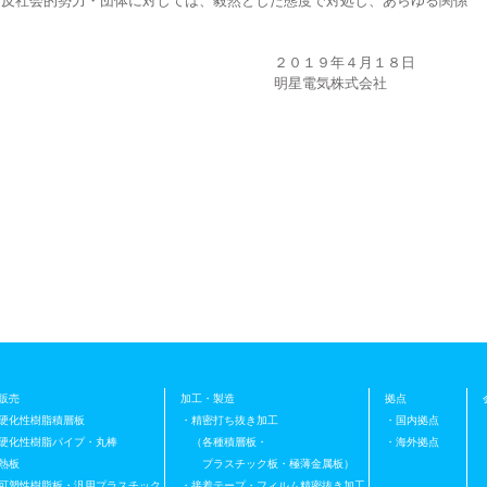
反社会的勢力・団体に対しては、毅然とした態度で対処し、あらゆる関係
年４月１８日
気株式会社
販売
加工・製造
拠点
硬化性樹脂積層板
・精密打ち抜き加工
・国内拠点
硬化性樹脂パイプ・丸棒
（各種積層板・
・海外拠点
熱板
プラスチック板・極薄金属板）
可塑性樹脂板・汎用プラスチック
・接着テープ・フィルム精密抜き加工