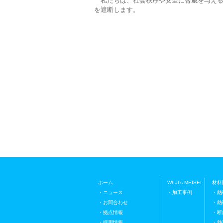
私たちは、社会秩序や安全に脅威を与える
を遮断します。
２０１９
明星電
ホーム
What’s MEISEI
材料
・ニュース
・加工事例
・熱
・お問合わせ
・熱
・拠点情報
・断
・採用情報
・熱