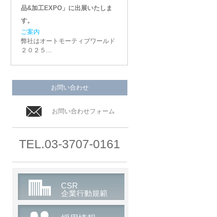
品&加工EXPO」に出展いたしま
す。
ご案内
弊社はオートモーティブワールド
２０２５...
2024/10/24
【展示会】SEMICON Japan 2024
お問い合わせ
に出展いたします。
ご案内
お問い合わせフォーム
弊社はSEMICON Japan 202...
2023/12/27
TEL.03-3707-0161
【展示会】オートモーティブワー
ルド２０２４「第１０回 自動車部
品&加工EXPO」に出展いたしま
す。
CSR
ご案内
企業行動規範
弊社はオートモーティブワールド
２０２４「...