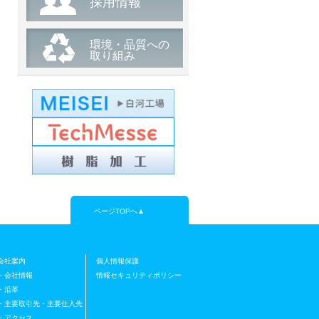
採用情報
2022/12/26
【展示会】とうほく・北海道自動
環境・品質への
車関連技術展示商談会に出展いた
取り組み
します。
ご案内
弊社は「とうほく・北海道自動車
関連技術展...
2022/12/15
【展示会】オートモーティブワー
ルド２０２３「第9回 自動車部品
&加工EXPO」に出展いたしま
す。
ページTOPへ▲
ご案内
弊社はオートモーティブワールド
２０２３「...
会社案内
個人情報保護
・会社情報
情報セキュリティポリシー
2021/02/02
・沿革
【展示会】日本ものづくりワール
・主要取引先・主要仕入先
ド２０２１「第25回 機械要素技術
・アクセス