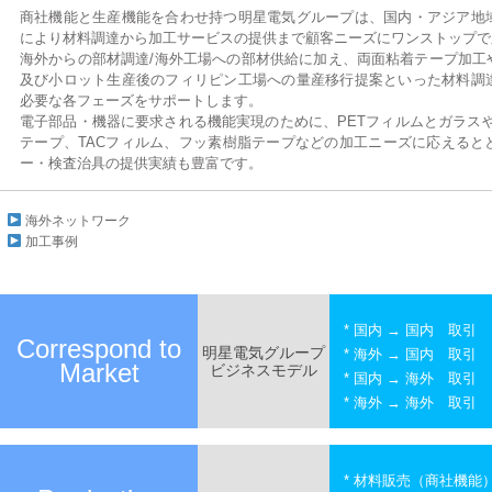
商社機能と生産機能を合わせ持つ明星電気グループは、国内・アジア地
により材料調達から加工サービスの提供まで顧客ニーズにワンストップで
海外からの部材調達/海外工場への部材供給に加え、両面粘着テープ加工
及び小ロット生産後のフィリピン工場への量産移行提案といった材料調
必要な各フェーズをサポートします。
電子部品・機器に要求される機能実現のために、PETフィルムとガラス
テープ、TACフィルム、フッ素樹脂テープなどの加工ニーズに応えると
ー・検査治具の提供実績も豊富です。
海外ネットワーク
加工事例
* 国内 → 国内 取引
Correspond to
明星電気グループ
* 海外 → 国内 取引
Market
ビジネスモデル
* 国内 → 海外 取引
* 海外 → 海外 取引
* 材料販売（商社機能