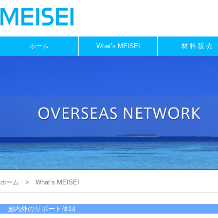
ホーム
What’s MEISEI
材 料 販 売
ホーム
> What’s MEISEI
国内外のサポート体制