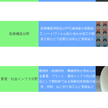
医療機器用部品のFPC補強板や樹脂加
医療機器分野
工,シート/フィルム貼り合わせ加工や製
造工程などで必要な治具など実績あり
耐熱性・絶縁特性・機械特性が求められ
る重電・プラント・通信インフラ向け部
重電・社会インフラ分野
品として難削材である熱硬化性樹脂の成
形・切削・ねじ切り加工など実績あり