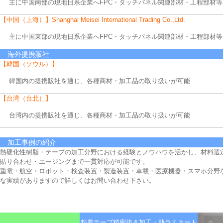
主に中国南部の現地日系企業へFPC・タッチパネル関連部材・工程部材
【中国（上海）】Shanghai Meisei International Trading Co.,Ltd.
主に中国東部の現地日系企業へFPC・タッチパネル関連部材・工程部材
海外提携販社
【韓国（ソウル）】
韓国内の提携販社を通じ、各種商材・加工品の取り扱いが可能
【台湾（台北）】
台湾内の提携販社を通じ、各種商材・加工品の取り扱いが可能
加工事例の紹介
熱硬化性樹脂・テープの加工分野における経験とノウハウを活かし、材料選
貼り合わせ・エージングまで一貫対応が可能です。
重電・航空・ロボット・検査装置・製造装置・車載・医療機器・スマホ分野
な実績がありますので詳しくはお問い合わせ下さい。
粘着テープ精密抜き加工・熱ラミネート