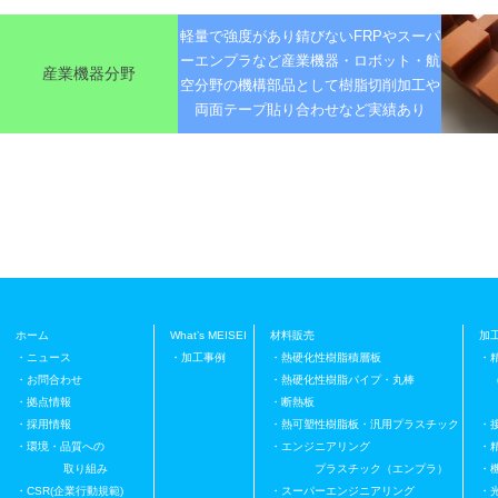
軽量で強度があり錆びないFRPやスーパ
ーエンプラなど産業機器・ロボット・航
産業機器分野
空分野の機構部品として樹脂切削加工や
両面テープ貼り合わせなど実績あり
ホーム
What’s MEISEI
材料販売
加
・ニュース
・加工事例
・熱硬化性樹脂積層板
・
・お問合わせ
・熱硬化性樹脂パイプ・丸棒
（
・拠点情報
・断熱板
プ
・採用情報
・熱可塑性樹脂板・汎用プラスチック
・
・環境・品質への
・エンジニアリング
・
取り組み
プラスチック（エンプラ）
・
・CSR(企業行動規範)
・スーパーエンジニアリング
・