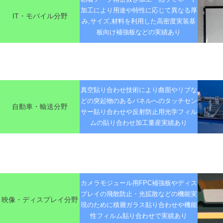
加工により用途や特性に応じて異なる厚
IT・モバイル分野
み,サイズ,材料を利用した高密度実装基
板向け補強板などの実績あり
真空貼り合わせ技術により曲面やリブな
どの突起物のあるパネルへのタッチセン
自動車・輸送分野
サー貼り合わせや反射防止用光学フィル
ムの貼り合わせ加工量産実績あり
カメラモジュール用FPC補強板やディス
プレイの飛散防止・光拡散などの機能実
映像・ディスプレイ分野
現のために積層ガラス貼り合わせや機能
性フィルム貼り合わせで実績あり