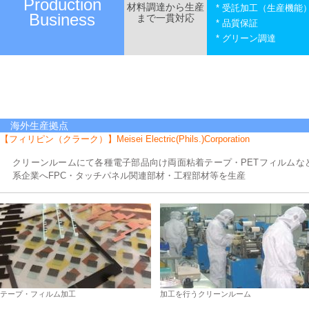
Production
材料調達から生産
* 受託加工（生産機能
Business
まで一貫対応
* 品質保証
* グリーン調達
海外生産拠点
【フィリピン（クラーク）】Meisei Electric(Phils.)Corporation
クリーンルームにて各種電子部品向け両面粘着テープ・PETフィルムな
系企業へFPC・タッチパネル関連部材・工程部材等を生産
テープ・フィルム加工
加工を行うクリーンルーム