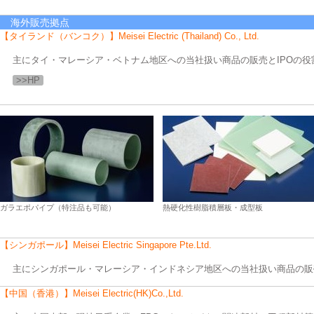
海外販売拠点
【タイランド（バンコク）】Meisei Electric (Thailand) Co., Ltd.
主にタイ・マレーシア・ベトナム地区への当社扱い商品の販売とIPOの役
>>HP
ガラエポパイプ（特注品も可能）
熱硬化性樹脂積層板・成型板
【シンガポール】Meisei Electric Singapore Pte.Ltd.
主にシンガポール・マレーシア・インドネシア地区への当社扱い商品の販売
【中国（香港）】Meisei Electric(HK)Co.,Ltd.