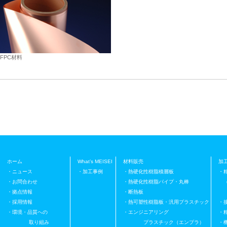
FPC材料
ホーム
What’s MEISEI
材料販売
加
・ニュース
・加工事例
・熱硬化性樹脂積層板
・
・お問合わせ
・熱硬化性樹脂パイプ・丸棒
（
・拠点情報
・断熱板
プ
・採用情報
・熱可塑性樹脂板・汎用プラスチック
・
・環境・品質への
・エンジニアリング
・
取り組み
プラスチック（エンプラ）
・