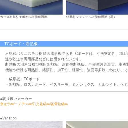
ガラス布基材エポキシ樹脂積層板
紙基材フェノール樹脂積層板（黒）
TCボード・断熱板
不飽和ポリエステル樹脂の成形板であるTCボードは、寸法安定性、加工
連や鉄道車両用部品などに使用されています。
断熱板の用途は成型機用断熱板、溶鉱炉断熱板、半導体製造装置、車両
機能や特性も耐熱性、経済性、加工性、軽量性、強度等多岐にわたり、そ
・成形板：TCボード
・断熱板：ロスナボード、ベスサーモ、ミオレックス、カルライト、ヘミ
●取り扱いメーカー
京セラ㈱/ニチアス㈱/日光化成㈱/菱電化成㈱
●Variation