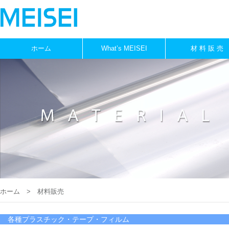
ホーム
What’s MEISEI
材 料 販 売
ホーム
> 材料販売
各種プラスチック・テープ・フィルム