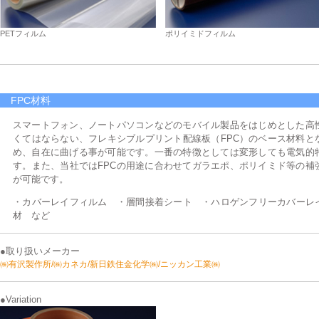
PETフィルム
ポリイミドフィルム
FPC材料
スマートフォン、ノートパソコンなどのモバイル製品をはじめとした高
くてはならない、フレキシブルプリント配線板（FPC）のベース材料と
め、自在に曲げる事が可能です。一番の特徴としては変形しても電気的
す。また、当社ではFPCの用途に合わせてガラエポ、ポリイミド等の補
が可能です。
・カバーレイフィルム ・層間接着シート ・ハロゲンフリーカバーレイ
材 など
●取り扱いメーカー
㈱有沢製作所/㈱カネカ/新日鉄住金化学㈱/ニッカン工業㈱
●Variation