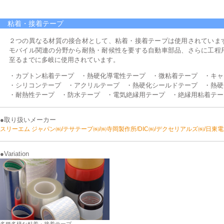
粘着・接着テープ
２つの異なる材質の接合材として、粘着・接着テープは使用されていま
モバイル関連の分野から耐熱・耐候性を要する自動車部品、さらに工程
至るまでに多岐に使用されています。
・カプトン粘着テープ ・熱硬化導電性テープ ・微粘着テープ ・キャ
・シリコンテープ ・アクリルテープ ・熱硬化シールドテープ ・熱硬
・耐熱性テープ ・防水テープ ・電気絶縁用テープ ・絶縁用粘着テー
●取り扱いメーカー
スリーエム ジャパン㈱/テサテープ㈱/㈱寺岡製作所/DIC㈱/デクセリアルズ㈱/日東
●Variation