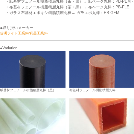
・紙基材フェノール樹脂積層丸棒（茶・黒）→ 紙ベーク丸棒：PB-PEM・P
・布基材フェノール樹脂積層丸棒（茶・黒）→ 布ベーク丸棒：PB-FLE
・ガラス布基材エポキシ樹脂積層丸棒→ ガラエポ丸棒：EB-GEM
●取り扱いメーカー
信明ライト工業㈱/利昌工業㈱
●Variation
紙基材フェノール樹脂積層丸棒（黒）
布基材フェノール樹脂積層丸棒