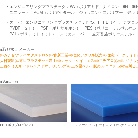
・エンジニアリングプラスチック：PA（ポリアミド、ナイロン、6N、66
ユニレート、POM（ポリアセタール、ジュラコン・コポリマー、デル
・スーパーエンジニアリングプラスチック：PPS、PTFE（４F、テフロ
PVDF（２Ｆ）、PSF（ポリサルホン）、PES（ポリエーテルサルホン
PAI（ポリアミドイミド）、スミカスーパー（全芳香族ポリエステル）、
●取り扱いメーカー
㈱カナセ/クレハエクストロン㈱/作新工業㈱/住化アクリル販売㈱/住友ベークライト
大日製罐㈱/東レプラスチック精工㈱/ナック・ケイ・エス㈱/ニチアス㈱/㈱レゾナック
三菱ケミカルアドバンスドマテリアルズ㈱/三ツ星ベルト販売㈱/ユニチカ㈱/淀川ヒ
●Variation
PP（ポリプロピレン）
モノマーキャストナイロン（MCナイロン）