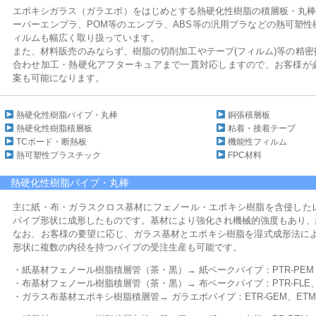
エポキシガラス（ガラエポ）をはじめとする熱硬化性樹脂の積層板・丸棒
ーパーエンプラ、POM等のエンプラ、ABS等の汎用プラなどの熱可塑
ィルムも幅広く取り扱っています。
また、材料販売のみならず、樹脂の切削加工やテープ(フィルム)等の精
合わせ加工・熱硬化アフターキュアまで一貫対応しますので、お客様が
案も可能になります。
熱硬化性樹脂パイプ・丸棒
銅張積層板
熱硬化性樹脂積層板
粘着・接着テープ
TCボード・断熱板
機能性フィルム
熱可塑性プラスチック
FPC材料
熱硬化性樹脂パイプ・丸棒
主に紙・布・ガラスクロス基材にフェノール・エポキシ樹脂を含侵した
パイプ形状に成形したものです。基材により強化され機械的強度もあり、
なお、お客様の要望に応じ、ガラス基材とエポキシ樹脂を湿式成形法によ
形状に複数の内径を持つパイプの受注生産も可能です。
・紙基材フェノール樹脂積層管（茶・黒）→ 紙ベークパイプ：PTR-PEM・
・布基材フェノール樹脂積層管（茶・黒）→ 布ベークパイプ：PTR-FLE、P
・ガラス布基材エポキシ樹脂積層管→ ガラエポパイプ：ETR-GEM、ETM