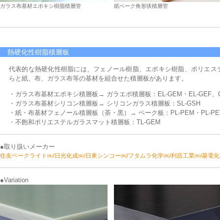
ガラス布基材エポキシ樹脂積層管
紙ベーク角形状積層管
熱硬化性樹脂積層板
代表的な熱硬化性樹脂には、フェノール樹脂、エポキシ樹脂、ポリエス
らと紙、布、ガラス布等の基材を組合せた積層板があります。
・ガラス布基材エポキシ積層板→ ガラエポ積層板：EL-GEM・EL-GEF、G-
・ガラス布基材シリコン積層板→ シリコンガラス積層板：SL-GSH
・紙・布基材フェノール積層板（茶・黒）→ ベーク板：PL-PEM・PL-PEV、
・不飽和ポリエステルガラスマット積層板：TL-GEM
●取り扱いメーカー
住友ベークライト㈱/日光化成㈱/日東シンコー㈱/フタムラ化学㈱/利昌工業㈱/菱電化
●Variation