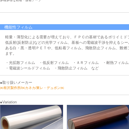
多種多様な粘着・接着テープ
機能性フィルム
軽量・薄型化による需要が増えており、ＦＰＣの基材であるポリイミド
低反射(反射防止)などの光学フィルム、基板への電磁波干渉を抑えるシ
ある白・黒・透明ＰＥＴや、低粘着フィルム、飛散防止フィルム、難燃
ます。
・光拡散フィルム ・低反射フィルム ・ＡＲフィルム ・耐熱フィルム
・電磁波シールドフィルム ・飛散防止フィルム など
●取り扱いメーカー
㈱有沢製作所/㈱カネカ/東レ・デュポン㈱
●Variation