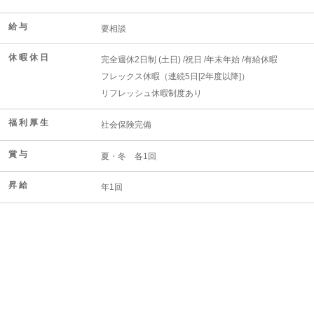
給 与
要相談
休 暇 休 日
完全週休2日制 (土日) /祝日 /年末年始 /有給休暇
フレックス休暇（連続5日[2年度以降]）
リフレッシュ休暇制度あり
福 利 厚 生
社会保険完備
賞 与
夏・冬 各1回
昇 給
年1回