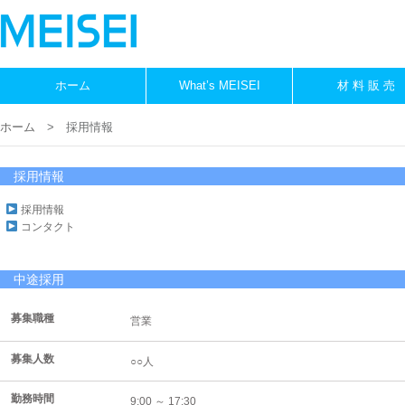
ホーム
What’s MEISEI
材 料 販 売
ホーム
> 採用情報
採用情報
採用情報
コンタクト
中途採用
募集職種
営業
募集人数
○○人
勤務時間
9:00 ～ 17:30