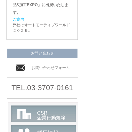
品&加工EXPO」に出展いたしま
す。
ご案内
弊社はオートモーティブワールド
２０２５...
2024/10/24
【展示会】SEMICON Japan 2024
お問い合わせ
に出展いたします。
ご案内
お問い合わせフォーム
弊社はSEMICON Japan 202...
2023/12/27
TEL.03-3707-0161
【展示会】オートモーティブワー
ルド２０２４「第１０回 自動車部
品&加工EXPO」に出展いたしま
す。
CSR
ご案内
企業行動規範
弊社はオートモーティブワールド
２０２４「...