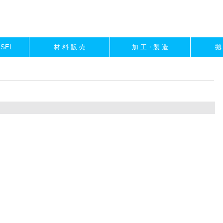
ISEI
材 料 販 売
加 工・製 造
拠