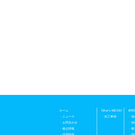
ホーム
What’s MEISEI
材料
・ニュース
・加工事例
・熱
・お問合わせ
・熱
・拠点情報
・断
・採用情報
・熱