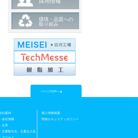
採用情報
2022/12/26
【展示会】とうほく・北海道自動
環境・品質への
車関連技術展示商談会に出展いた
取り組み
します。
ご案内
弊社は「とうほく・北海道自動車
関連技術展...
2022/12/15
【展示会】オートモーティブワー
ルド２０２３「第9回 自動車部品
&加工EXPO」に出展いたしま
す。
ページTOPへ▲
ご案内
弊社はオートモーティブワールド
２０２３「...
会社案内
個人情報保護
・会社情報
情報セキュリティポリシー
2021/02/02
・沿革
【展示会】日本ものづくりワール
・主要取引先・主要仕入先
ド２０２１「第25回 機械要素技術
・アクセス