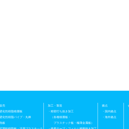
販売
加工・製造
拠点
硬化性樹脂積層板
・精密打ち抜き加工
・国内拠点
硬化性樹脂パイプ・丸棒
（各種積層板・
・海外拠点
熱板
プラスチック板・極薄金属板）
可塑性樹脂板・汎用プラスチック
・接着テープ・フィルム精密抜き加工