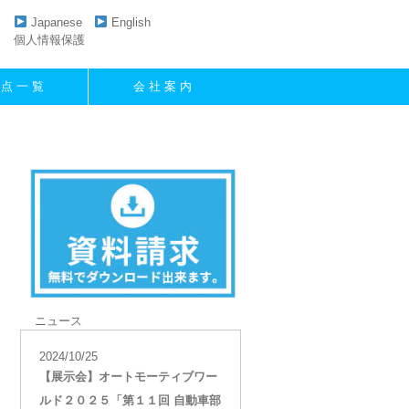
Japanese
English
個人情報保護
 点 一 覧
会 社 案 内
ニュース
2024/10/25
【展示会】オートモーティブワー
ルド２０２５「第１１回 自動車部