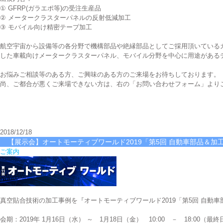
① GFRP(ガラエポ等)の受注生産品
② メータークラスターパネルの反射低減加工
③ モバイル向け精密テープ加工
航空宇宙から設備等の各分野で機構部品や絶縁部品としてご採用頂いている
した車載向けメータークラスターパネル、モバイル分野を中心に用途がある
お悩みご相談等のある方、ご興味のある方のご来場をお待ちしております。
尚、ご都合が悪くご来場できない方は、右の「お問い合わせフォーム」より
2018/12/18
【展示会】オートモーティブワールド2019「第5回 自動車部品＆加
ご案内
真空貼合技術の加工事例を『オートモーティブワールド2019「第5回 自動車
会期：2019年 1月16日（水） ～ 1月18日（金） 10:00 － 18:00（最終