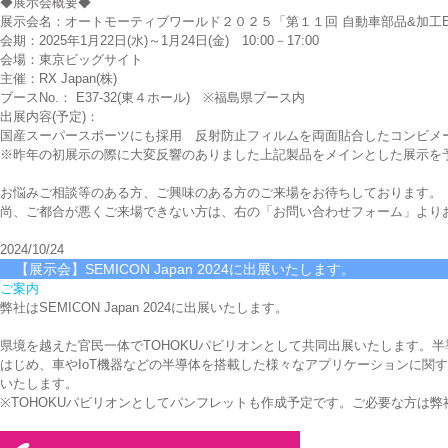
◆展示会概要◆
展示会名：オートモーティブワールド２０２５「第１１回 自動車部品&加工E
会期：2025年1月22日(水)～1月24日(金) 10:00－17:00
会場：東京ビッグサイト
主催：RX Japan(株)
ブースNo.： E37-32(東４ホール) ※福島県ブース内
出展内容(予定)：
国産スーパースポーツにも採用 反射防止フィルムを両面貼合したコンビメ
※昨年の初展示の際に大変反響のありました上記製品をメインとした展示を
お悩みご相談等のある方、ご興味のある方のご来場をお待ちしております。
尚、ご都合が悪くご来場できない方は、右の「お問い合わせフォーム」より
2024/10/24
【展示会】SEMICON Japan 2024に出展いたします。
ご案内
弊社はSEMICON Japan 2024に出展いたします。
県境を越えた官民一体でTOHOKUパビリオンとして共同出展いたします。
はじめ、車やIoT機器などの半導体を搭載した様々なアプリケーションに関
いたします。
※TOHOKUパビリオンとしてパンフレットも作成予定です。ご必要な方は