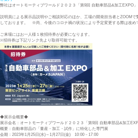
弊社はオートモーティブワールド２０２３「第9回 自動車部品&加工EXPO
説明員による展示品説明やご相談対応のほか、工場の開発担当者とZOOMで
しております。 ※尚、今後のコロナ禍の状況により予定変更する際は改め
ご来場にはお一人様１枚招待券が必要になります。
※招待券は下記リンク先より取得可能です。
◆展示会概要◆
展示会名：オートモーティブワールド２０２３「第9回 自動車部品&加工EX
概要：自動車部品の「量産・加工・試作」に特化した専門展
会期：2023年1月25日(水)～1月27日(金) 10:00－17:00