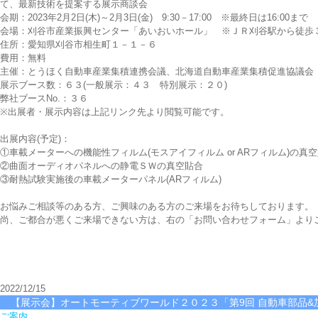
て、最新技術を提案する展示商談会
会期：2023年2月2日(木)～2月3日(金) 9:30－17:00 ※最終日は16:00まで
会場：刈谷市産業振興センター「あいおいホール」 ※ＪＲ刈谷駅から徒歩
住所：愛知県刈谷市相生町１－１－６
費用：無料
主催：とうほく自動車産業集積連携会議、北海道自動車産業集積促進協議会
展示ブース数：６３(一般展示：４３ 特別展示：２０)
弊社ブースNo.：３６
※出展者・展示内容は上記リンク先より閲覧可能です。
出展内容(予定)：
①車載メーターへの機能性フィルム(モスアイフィルム or ARフィルム)の
②曲面オーディオパネルへの静電ＳＷの真空貼合
③耐熱試験実施後の車載メーターパネル(ARフィルム)
お悩みご相談等のある方、ご興味のある方のご来場をお待ちしております。
尚、ご都合が悪くご来場できない方は、右の「お問い合わせフォーム」より
2022/12/15
【展示会】オートモーティブワールド２０２３「第9回 自動車部品&
ご案内