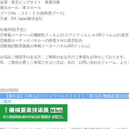
会場：東京ビッグサイト 東展示棟
展示ホール：東４ホール
ブースNo.：３２－３２(福島県ブース)
主催：RX Japan株式会社
出展内容(予定)：
①車載メーターへの機能性フィルム(モスアイフィルム or ARフィルム)の
②曲面オーディオパネルへの静電ＳＷの真空貼合
③耐熱試験実施後の車載メーターパネル(ARフィルム)
お悩みご相談等のある方、ご興味のある方のご来場をお待ちしております。
尚、ご都合が悪くご来場できない方は、右の「お問い合わせフォーム」より
2021/02/02
【展示会】日本ものづくりワールド２０２１「第25回 機械要素技術
ご案内