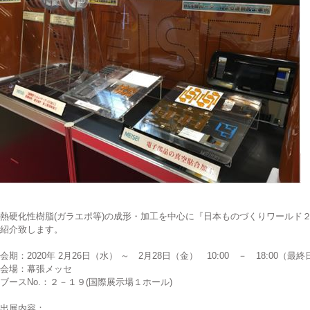
熱硬化性樹脂(ガラエポ等)の成形・加工を中心に『日本ものづくりワールド２
紹介致します。
会期：2020年 2月26日（水） ～ 2月28日（金） 10:00 － 18:00（最終
会場：幕張メッセ
ブースNo.：２－１９(国際展示場１ホール)
出展内容：