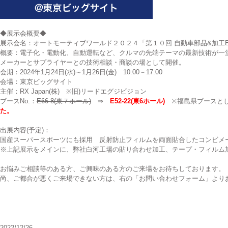
◆展示会概要◆
展示会名：オートモーティブワールド２０２４「第１０回 自動車部品&加工E
概要：電子化・電動化、自動運転など、クルマの先端テーマの最新技術が一
メーカーとサプライヤーとの技術相談・商談の場として開催。
会期：2024年1月24日(水)～1月26日(金) 10:00－17:00
会場：東京ビッグサイト
主催：RX Japan(株) ※旧)リードエグジビジョン
ブースNo.：
E66-8(東７ホール)
⇒
E52-22(東6ホール)
※福島県ブースとし
た。
出展内容(予定)：
国産スーパースポーツにも採用 反射防止フィルムを両面貼合したコンビメ
※上記展示をメインに、弊社白河工場の貼り合わせ加工、テープ・フィルム
お悩みご相談等のある方、ご興味のある方のご来場をお待ちしております。
尚、ご都合が悪くご来場できない方は、右の「お問い合わせフォーム」より
2022/12/26