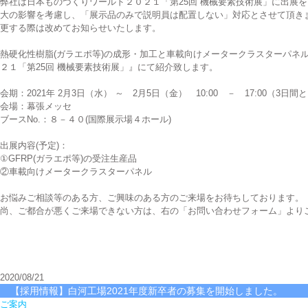
弊社は日本ものづくりワールド２０２１「第25回 機械要素技術展」に出展
大の影響を考慮し、「展示品のみで説明員は配置しない」対応とさせて頂き
更する際は改めてお知らせいたします。
熱硬化性樹脂(ガラエポ等)の成形・加工と車載向けメータークラスターパネ
２１「第25回 機械要素技術展」』にて紹介致します。
会期：2021年 2月3日（水） ～ 2月5日（金） 10:00 － 17:00（3日間と
会場：幕張メッセ
ブースNo.：８－４０(国際展示場４ホール)
出展内容(予定)：
①GFRP(ガラエポ等)の受注生産品
②車載向けメータークラスターパネル
お悩みご相談等のある方、ご興味のある方のご来場をお待ちしております。
尚、ご都合が悪くご来場できない方は、右の「お問い合わせフォーム」より
2020/08/21
【採用情報】白河工場2021年度新卒者の募集を開始しました。
ご案内