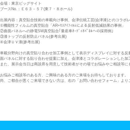
会場：東京ビッグサイト
ブースNo.：Ｅ６３－５７(東７・８ホール)
出展内容：真空貼合技術の車載向け事例、会津伝統工芸(会津漆)とのコラボ
①機能性フィルムの真空貼合「AR+ﾓｽｱｲﾌｨﾙﾑによる反射低減効果の事例」
②曲面パネルへの静電SW真空貼合｢量産車ｵｰﾃﾞｨｵﾊﾟﾈﾙへの採用例｣
③漆トップの反射防止パネル(参考出展)
④会津ＵＶ漆(参考出展)
車載分野向けの真空貼り合わせ加工事例として表示ディスプレイに対する反
面パネルに対する貼り合わせ提案に加え、会津漆とコラボレーションした加
また、展示会当日は商談席を用意して技術者がその場でお悩みやご相談等に
お悩みご相談等のある方、ご興味のある方のご来場をお待ちしております。
尚、ご都合が悪くご来場できない方は、右の「お問い合わせフォーム」より